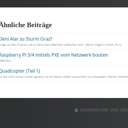
Ähnliche Beiträge
Deni Alar zu Sturm Graz?
Frage an den Trainer, ob er Deni Alars Wechsel aufhalten will: „Wenn möglich schon. Er is
Raspberry Pi 3/4 mittels PXE vom Netzwerk booten
UDM Pro
Quadcopter (Teil 1)
Es hat mich schon immer gereizt, so ein Gerät selbst zusammen zu schrauben. Dieses Vorha
KOMMENTARE SIND GES