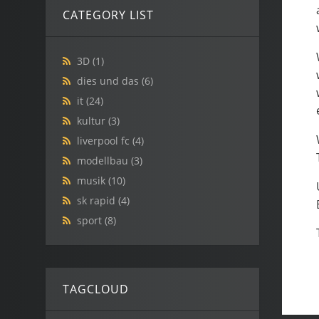
CATEGORY LIST
3D
(1)
dies und das
(6)
it
(24)
kultur
(3)
liverpool fc
(4)
modellbau
(3)
musik
(10)
sk rapid
(4)
sport
(8)
TAGCLOUD