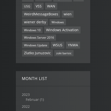
VSS
WAN
USG
WeirdMessageBoxes
wien
wiener derby
Windows
Windows Activation
Windows 10
Windows Server 2016
WSUS
YNWA
Windows Update
Zlatko Junuzovic
zoki barisic
MONTH LIST
2023
Februar
(1)
2022