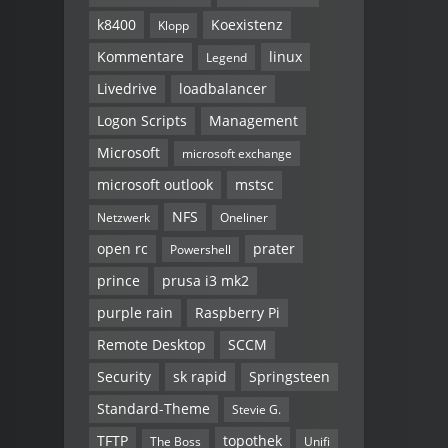
k8400
Koexistenz
Klopp
Kommentare
linux
Legend
Livedrive
loadbalancer
Logon Scripts
Management
Microsoft
microsoft exchange
microsoft outlook
mstsc
NFS
Netzwerk
Oneliner
open rc
prater
Powershell
prince
prusa i3 mk2
purple rain
Raspberry Pi
Remote Desktop
SCCM
Security
sk rapid
Springsteen
Standard-Theme
Stevie G.
TFTP
topothek
The Boss
Unifi