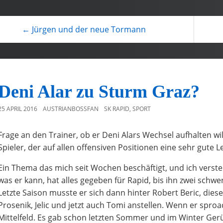
← Jürgen und der neue Tormann
Deni Alar zu Sturm Graz?
25 APRIL 2016
AUSTRIANBOSSFAN
SK RAPID
,
SPORT
Frage an den Trainer, ob er Deni Alars Wechsel aufhalten wil
Spieler, der auf allen offensiven Positionen eine sehr gute 
Ein Thema das mich seit Wochen beschäftigt, und ich verste
was er kann, hat alles gegeben für Rapid, bis ihn zwei sch
Letzte Saison musste er sich dann hinter Robert Beric, die
Prosenik, Jelic und jetzt auch Tomi anstellen. Wenn er sproa
Mittelfeld. Es gab schon letzten Sommer und im Winter Ger