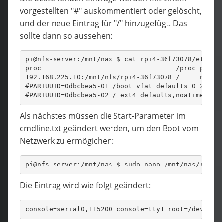
vorgestellten "#" auskommentiert oder gelöscht,
und der neue Eintrag für "/" hinzugefügt. Das
sollte dann so aussehen:
pi@nfs-server:/mnt/nas $ cat rpi4-36f73078/etc/fs
proc                                  /proc proc 
192.168.225.10:/mnt/nfs/rpi4-36f73078 /     nfs  
#PARTUUID=0dbcbea5-01 /boot vfat defaults 0 2
#PARTUUID=0dbcbea5-02 / ext4 defaults,noatime 0 1
Als nächstes müssen die Start-Parameter im
cmdline.txt geändert werden, um den Boot vom
Netzwerk zu ermögichen:
pi@nfs-server:/mnt/nas $ sudo nano /mnt/nas/rpi4-
Die Eintrag wird wie folgt geändert:
console=serial0,115200 console=tty1 root=/dev/nfs