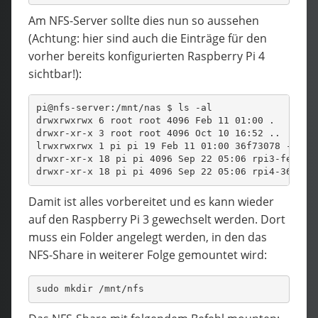
Am NFS-Server sollte dies nun so aussehen
(Achtung: hier sind auch die Einträge für den
vorher bereits konfigurierten Raspberry Pi 4
sichtbar!):
pi@nfs-server:/mnt/nas $ ls -al
drwxrwxrwx 6 root root 4096 Feb 11 01:00 .
drwxr-xr-x 3 root root 4096 Oct 10 16:52 ..
lrwxrwxrwx 1 pi pi 19 Feb 11 01:00 36f73078 -> rp
drwxr-xr-x 18 pi pi 4096 Sep 22 05:06 rpi3-fee2c5
drwxr-xr-x 18 pi pi 4096 Sep 22 05:06 rpi4-36f730
Damit ist alles vorbereitet und es kann wieder
auf den Raspberry Pi 3 gewechselt werden. Dort
muss ein Folder angelegt werden, in den das
NFS-Share in weiterer Folge gemountet wird:
sudo mkdir /mnt/nfs