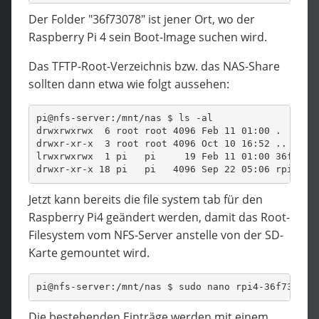
Der Folder "36f73078" ist jener Ort, wo der
Raspberry Pi 4 sein Boot-Image suchen wird.
Das TFTP-Root-Verzeichnis bzw. das NAS-Share
sollten dann etwa wie folgt aussehen:
pi@nfs-server:/mnt/nas $ ls -al
drwxrwxrwx  6 root root 4096 Feb 11 01:00 .
drwxr-xr-x  3 root root 4096 Oct 10 16:52 ..
lrwxrwxrwx  1 pi   pi     19 Feb 11 01:00 36f7307
drwxr-xr-x 18 pi   pi   4096 Sep 22 05:06 rpi4-36
Jetzt kann bereits die file system tab für den
Raspberry Pi4 geändert werden, damit das Root-
Filesystem vom NFS-Server anstelle von der SD-
Karte gemountet wird.
pi@nfs-server:/mnt/nas $ sudo nano rpi4-36f73078/
Die bestehenden Einträge werden mit einem