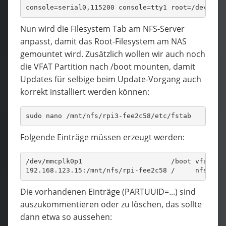
console=serial0,115200 console=tty1 root=/dev/nfs
Nun wird die Filesystem Tab am NFS-Server
anpasst, damit das Root-Filesystem am NAS
gemountet wird. Zusätzlich wollen wir auch noch
die VFAT Partition nach /boot mounten, damit
Updates für selbige beim Update-Vorgang auch
korrekt installiert werden können:
sudo nano /mnt/nfs/rpi3-fee2c58/etc/fstab
Folgende Einträge müssen erzeugt werden:
/dev/mmcplk0p1                      /boot vfat de
192.168.123.15:/mnt/nfs/rpi-fee2c58 /     nfs  de
Die vorhandenen Einträge (PARTUUID=...) sind
auszukommentieren oder zu löschen, das sollte
dann etwa so aussehen: