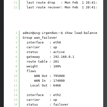
21
last route drop   : Mon Feb  1 20:41:24 20
22
last route recover: Mon Feb  1 20:41:48 20
1
admin@usg-irgendwo:~$ show load-balance stat
2
Group wan_failover
3
interface   : eth0
4
carrier     : up
5
status      : active
6
gateway     : 192.168.0.1
7
route table : 201
8
weight      : 100%
9
flows
10
WAN Out : 795000
11
WAN In  : 174000
12
Local Out : 6466
13
14
interface   : eth2
15
carrier     : up
16
status      : failover