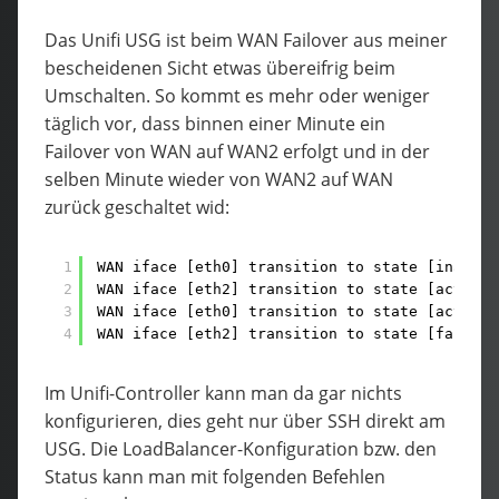
Das Unifi USG ist beim WAN Failover aus meiner
bescheidenen Sicht etwas übereifrig beim
Umschalten. So kommt es mehr oder weniger
täglich vor, dass binnen einer Minute ein
Failover von WAN auf WAN2 erfolgt und in der
selben Minute wieder von WAN2 auf WAN
zurück geschaltet wid:
1
WAN iface [eth0] transition to state [inactiv
2
WAN iface [eth2] transition to state [active]
3
WAN iface [eth0] transition to state [active]
4
WAN iface [eth2] transition to state [failove
Im Unifi-Controller kann man da gar nichts
konfigurieren, dies geht nur über SSH direkt am
USG. Die LoadBalancer-Konfiguration bzw. den
Status kann man mit folgenden Befehlen