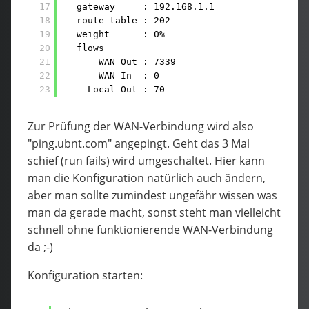
17
gateway     : 192.168.1.1
18
route table : 202
19
weight      : 0%
20
flows
21
WAN Out : 7339
22
WAN In  : 0
23
Local Out : 70
Zur Prüfung der WAN-Verbindung wird also
"ping.ubnt.com" angepingt. Geht das 3 Mal
schief (run fails) wird umgeschaltet. Hier kann
man die Konfiguration natürlich auch ändern,
aber man sollte zumindest ungefähr wissen was
man da gerade macht, sonst steht man vielleicht
schnell ohne funktionierende WAN-Verbindung
da ;-)
Konfiguration starten: