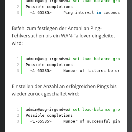
1
admin@usg-irgendwo
# set load-balance group wa
2
Possible completions:
3
<1-65535>     Ping interval 
in
seconds (def
Befehl zum festlegen der Anzahl an Ping-
Fehlversuchen bis ein WAN-Failover eingeleitet
wird:
1
admin@usg-irgendwo
# set load-balance group wa
2
Possible completions:
3
<1-65535>     Number of failures before lin
Einstellen der Anzahl an erfolgreichen Pings bis
wieder zurück geschaltet wird:
1
admin@usg-irgendwo
# set load-balance group wa
2
Possible completions:
3
<1-65535>     Number of successful pings 
fo