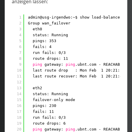
anzeigen lassen:
1
admin@usg-irgendwo:~$ show load-balance watc
2
Group wan_failover
3
eth0
4
status: Running
5
pings: 353
6
fails: 4
7
run fails: 0
/3
8
route drops: 11
9
ping
gateway: 
ping
.ubnt.com - REACHABLE
10
last route drop   : Mon Feb  1 20:21:12 20
11
last route recover: Mon Feb  1 20:21:49 20
12
13
eth2
14
status: Running
15
failover-only mode
16
pings: 230
17
fails: 11
18
run fails: 0
/3
19
route drops: 6
20
ping
gateway: 
ping
.ubnt.com - REACHABLE