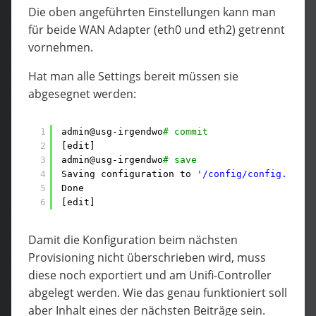
Die oben angeführten Einstellungen kann man
für beide WAN Adapter (eth0 und eth2) getrennt
vornehmen.
Hat man alle Settings bereit müssen sie
abgesegnet werden:
1
admin@usg-irgendwo
# commit
2
[edit]
3
admin@usg-irgendwo
# save
4
Saving configuration to 
'/config/config.boot'
5
Done
6
[edit]
Damit die Konfiguration beim nächsten
Provisioning nicht überschrieben wird, muss
diese noch exportiert und am Unifi-Controller
abgelegt werden. Wie das genau funktioniert soll
aber Inhalt eines der nächsten Beiträge sein.