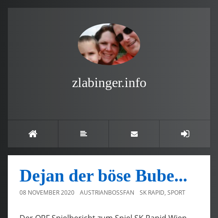
zlabinger.info
Dejan der böse Bube...
08 NOVEMBER 2020
AUSTRIANBOSSFAN
SK RAPID
,
SPORT
Der ORF Spielbericht zum Spiel SK Rapid Wien