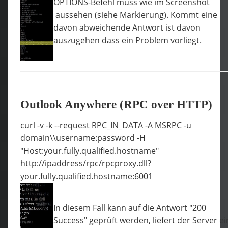
OPTIONS-Befehl muss wie im Screenshot
aussehen (siehe Markierung). Kommt eine
davon abweichende Antwort ist davon
auszugehen dass ein Problem vorliegt.
Outlook Anywhere (RPC over HTTP)
curl -v -k --request RPC_IN_DATA -A MSRPC -u
domain\\username:password -H
"Host:your.fully.qualified.hostname"
http://ipaddress/rpc/rpcproxy.dll?
your.fully.qualified.hostname:6001
In diesem Fall kann auf die Antwort "200
Success" geprüft werden, liefert der Server ei