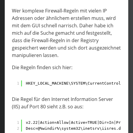
Wer komplexe Firewall-Regeln mit vielen IP
Adressen oder ähnlichem erstellen muss, wird
mit dem GUI schnell narrisch. Daher habe ich
mich auf die Suche gemacht und festgestellt,
dass die Firewall-Regeln in der Registry
gespeichert werden und sich dort ausgezeichnet
manipulieren lassen.
Die Regeln finden sich hier:
1
HKEY_LOCAL_MACHINE\SYSTEM\CurrentControlSet\S
Die Regel für den Internet Information Server
(IIS) auf Port 80 sieht z.B. so aus:
1
v2.22|Action=Allow|Active=TRUE|Dir=In|Protoco
2
Desc=@%windir%\system32\inetsrv\iisres.dll,-3