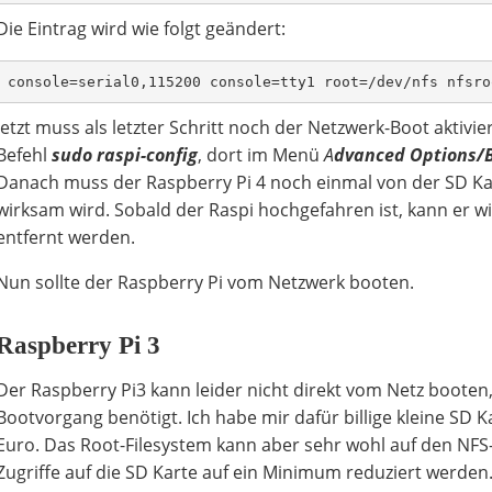
Die Eintrag wird wie folgt geändert:
console=serial0,115200 console=tty1 root=/dev/nfs nfsro
Jetzt muss als letzter Schritt noch der Netzwerk-Boot aktiv
Befehl
sudo
raspi-config
, dort im Menü
A
dvanced Options/
Danach muss der Raspberry Pi 4 noch einmal von der SD Ka
wirksam wird. Sobald der Raspi hochgefahren ist, kann er w
entfernt werden.
Nun sollte der Raspberry Pi vom Netzwerk booten.
Raspberry Pi 3
Der Raspberry Pi3 kann leider nicht direkt vom Netz booten
Bootvorgang benötigt. Ich habe mir dafür billige kleine SD K
Euro. Das Root-Filesystem kann aber sehr wohl auf den NFS
Zugriffe auf die SD Karte auf ein Minimum reduziert werden