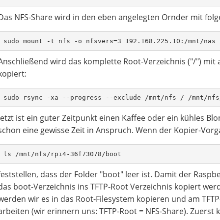
Das NFS-Share wird in den eben angelegten Ornder mit fol
sudo mount -t nfs -o nfsvers=3 192.168.225.10:/mnt/nas 
Anschließend wird das komplette Root-Verzeichnis ("/") mit 
kopiert:
sudo rsync -xa --progress --exclude /mnt/nfs / /mnt/nfs
Jetzt ist ein guter Zeitpunkt einen Kaffee oder ein kühles 
schon eine gewisse Zeit in Anspruch. Wenn der Kopier-Vorg
ls /mnt/nfs/rpi4-36f73078/boot
feststellen, dass der Folder "boot" leer ist. Damit der Rasp
das boot-Verzeichnis ins TFTP-Root Verzeichnis kopiert wer
werden wir es in das Root-Filesystem kopieren und am TFTP-
arbeiten (wir erinnern uns: TFTP-Root = NFS-Share). Zuerst 