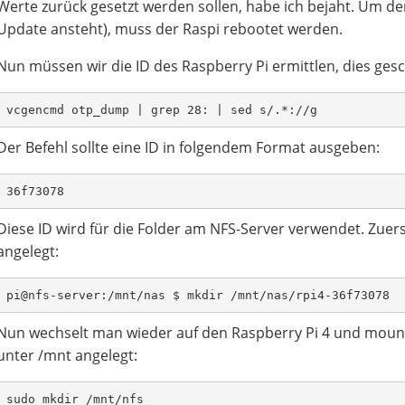
Werte zurück gesetzt werden sollen, habe ich bejaht. Um den 
Update ansteht), muss der Raspi rebootet werden.
Nun müssen wir die ID des Raspberry Pi ermittlen, dies g
vcgencmd otp_dump | grep 28: | sed s/.*://g
Der Befehl sollte eine ID in folgendem Format ausgeben:
36f73078
Diese ID wird für die Folder am NFS-Server verwendet. Zuer
angelegt:
pi@nfs-server:/mnt/nas $ mkdir /mnt/nas/rpi4-36f73078
Nun wechselt man wieder auf den Raspberry Pi 4 und moun
unter /mnt angelegt:
sudo mkdir /mnt/nfs