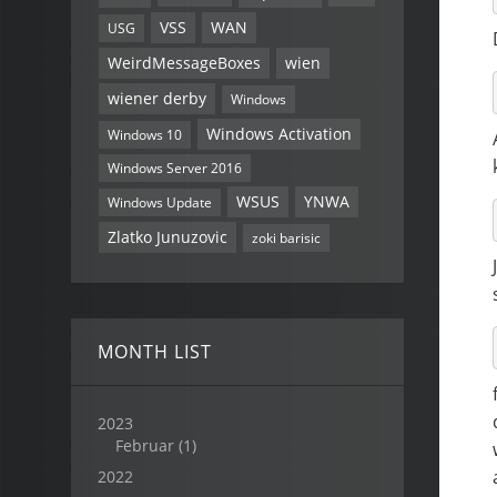
VSS
WAN
USG
WeirdMessageBoxes
wien
wiener derby
Windows
Windows Activation
Windows 10
Windows Server 2016
WSUS
YNWA
Windows Update
Zlatko Junuzovic
zoki barisic
MONTH LIST
2023
Februar
(1)
2022