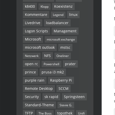
k8400
Koexistenz
Klopp
Kommentare
linux
Legend
Livedrive
loadbalancer
Logon Scripts
Management
Microsoft
microsoft exchange
microsoft outlook
mstsc
NFS
Netzwerk
Oneliner
open rc
prater
Powershell
prince
prusa i3 mk2
purple rain
Raspberry Pi
Remote Desktop
SCCM
Security
sk rapid
Springsteen
Standard-Theme
Stevie G.
TFTP
topothek
The Boss
Unifi