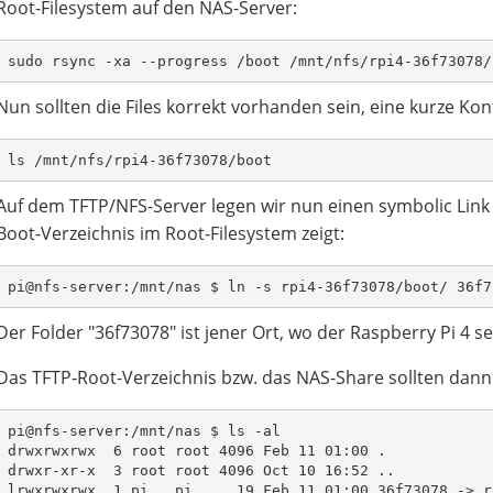
Root-Filesystem auf den NAS-Server:
sudo rsync -xa --progress /boot /mnt/nfs/rpi4-36f73078/
Nun sollten die Files korrekt vorhanden sein, eine kurze Kon
ls /mnt/nfs/rpi4-36f73078/boot
Auf dem TFTP/NFS-Server legen wir nun einen symbolic Link 
Boot-Verzeichnis im Root-Filesystem zeigt:
pi@nfs-server:/mnt/nas $ ln -s rpi4-36f73078/boot/ 36f7
Der Folder "36f73078" ist jener Ort, wo der Raspberry Pi 4 
Das TFTP-Root-Verzeichnis bzw. das NAS-Share sollten dann 
pi@nfs-server:/mnt/nas $ ls -al
drwxrwxrwx  6 root root 4096 Feb 11 01:00 .
drwxr-xr-x  3 root root 4096 Oct 10 16:52 ..
lrwxrwxrwx  1 pi   pi     19 Feb 11 01:00 36f73078 -> r