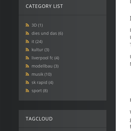
CATEGORY LIST
3D
(1)
dies und das
(6)
it
(24)
kultur
(3)
liverpool fc
(4)
modellbau
(3)
musik
(10)
sk rapid
(4)
sport
(8)
TAGCLOUD