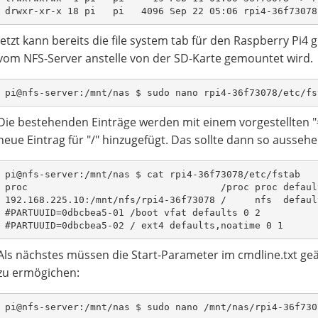
drwxr-xr-x 18 pi   pi   4096 Sep 22 05:06 rpi4-36f73078
Jetzt kann bereits die file system tab für den Raspberry Pi
vom NFS-Server anstelle von der SD-Karte gemountet wird.
pi@nfs-server:/mnt/nas $ sudo nano rpi4-36f73078/etc/fs
Die bestehenden Einträge werden mit einem vorgestellten 
neue Eintrag für "/" hinzugefügt. Das sollte dann so aussehe
pi@nfs-server:/mnt/nas $ cat rpi4-36f73078/etc/fstab
proc                                  /proc proc defaul
192.168.225.10:/mnt/nfs/rpi4-36f73078 /     nfs  defaul
#PARTUUID=0dbcbea5-01 /boot vfat defaults 0 2
#PARTUUID=0dbcbea5-02 / ext4 defaults,noatime 0 1
Als nächstes müssen die Start-Parameter im cmdline.txt g
zu ermögichen:
pi@nfs-server:/mnt/nas $ sudo nano /mnt/nas/rpi4-36f730