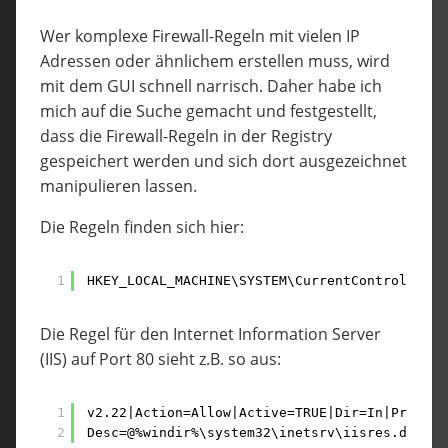
Wer komplexe Firewall-Regeln mit vielen IP
Adressen oder ähnlichem erstellen muss, wird
mit dem GUI schnell narrisch. Daher habe ich
mich auf die Suche gemacht und festgestellt,
dass die Firewall-Regeln in der Registry
gespeichert werden und sich dort ausgezeichnet
manipulieren lassen.
Die Regeln finden sich hier:
1
HKEY_LOCAL_MACHINE\SYSTEM\CurrentControlSet\S
Die Regel für den Internet Information Server
(IIS) auf Port 80 sieht z.B. so aus:
1
v2.22|Action=Allow|Active=TRUE|Dir=In|Protoco
2
Desc=@%windir%\system32\inetsrv\iisres.dll,-3