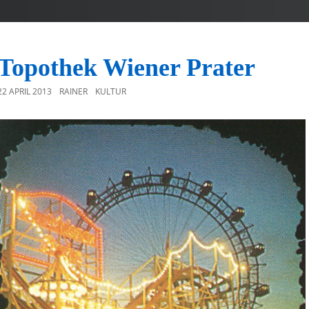
Topothek Wiener Prater
22 APRIL 2013
RAINER
KULTUR