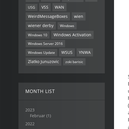
VSS
WAN
USG
WeirdMessageBoxes
wien
wiener derby
Windows
Windows Activation
Windows 10
Windows Server 2016
WSUS
YNWA
Windows Update
Zlatko Junuzovic
zoki barisic
MONTH LIST
2023
Februar
(1)
2022