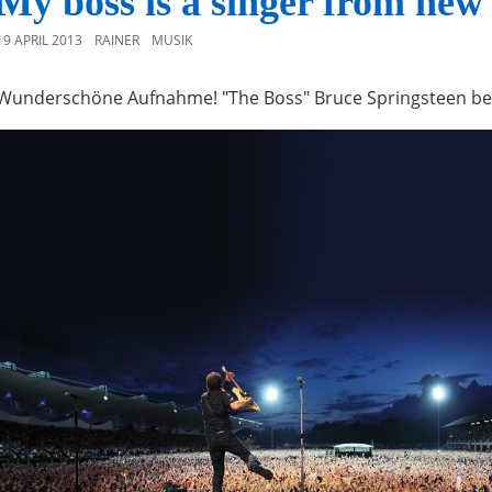
My boss is a singer from new 
19 APRIL 2013
RAINER
MUSIK
Wunderschöne Aufnahme! "The Boss" Bruce Springsteen bei 