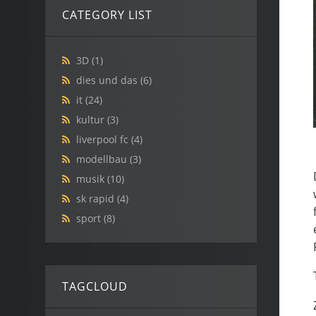
CATEGORY LIST
3D
(1)
dies und das
(6)
it
(24)
kultur
(3)
liverpool fc
(4)
modellbau
(3)
musik
(10)
sk rapid
(4)
sport
(8)
TAGCLOUD