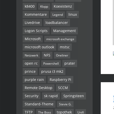
k8400
Koexistenz
Klopp
Kommentare
linux
Legend
Livedrive
loadbalancer
Logon Scripts
Management
Microsoft
microsoft exchange
microsoft outlook
mstsc
NFS
Netzwerk
Oneliner
open rc
prater
Powershell
prince
prusa i3 mk2
purple rain
Raspberry Pi
Remote Desktop
SCCM
Security
sk rapid
Springsteen
Standard-Theme
Stevie G.
TFTP
topothek
The Boss
Unifi